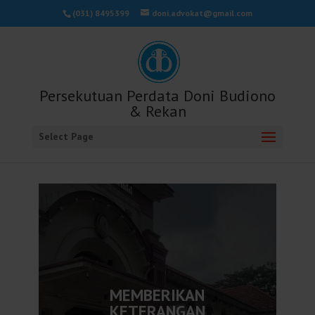
(031) 8495399
doni.advokat@gmail.com
Persekutuan Perdata Doni Budiono
& Rekan
Select Page
MEMBERIKAN
KETERANGAN