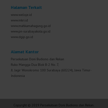
Halaman Terkait
www.weloje.id
www.mkri.id
www.mahkamahagung.go.id
www.pn-surabayakota.go.id
www.dgip.go.id
Alamat Kantor
Persekutuan Doni Budiono dan Rekan
Ruko Mangga Dua Blok B-2 No. 7,
Jl. Jagir Wonokromo 100 Surabaya (60224), Jawa Timur-
Indonesia
Copyrght © 2019 Persekutuan Doni Budiono dan Rekan.