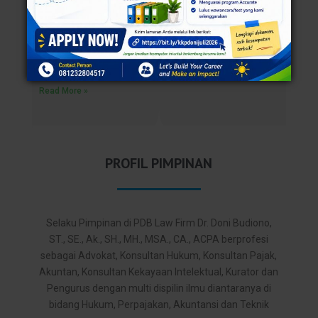
Pembagian Waris Untuk Anak Tiri
Author: Putri Ayu Trisnawati Anak tiri adalah anak
salah seorang suami atau istri sebagai hasil
perkawinannya dengan istri atau suaminya yang
terdahulu. Pada dasarnya anak
Read More »
PROFIL PIMPINAN
Selaku Pimpinan di PDB Law Firm Dr. Doni Budiono,
ST., SE., Ak., SH., MH., MSA., CA., ACPA berprofesi
sebagai Advokat, Konsultan Hukum, Konsultan Pajak,
Akuntan, Konsultan Kekayaan Intelektual, Kurator dan
Pengurus dengan multi dispilin ilmu diantaranya di
bidang Hukum, Perpajakan, Akuntansi dan Teknik