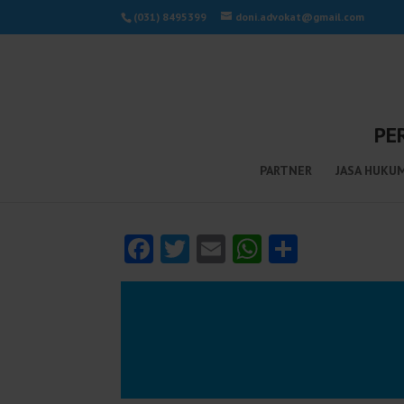
(031) 8495399
doni.advokat@gmail.com
PE
PARTNER
JASA HUKU
Facebook
Twitter
Email
WhatsApp
Share