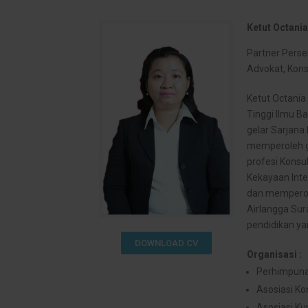
Ketut Octania 
Partner Pers
Advokat, Kons
Ketut Octania
Tinggi Ilmu B
gelar Sarjana
memperoleh ge
profesi Konsu
Kekayaan Inte
dan memperole
Airlangga Sur
pendidikan ya
DOWNLOAD CV
Organisasi :
Perhimpuna
Asosiasi Ko
Asosiasi Ku