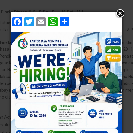
Fineta Diarsa, S.S., S.Pd., S.H., M.Psi., M.H.
Facebook
Twitter
Email
WhatsApp
Share
ekutuan Doni Budiono dan Rekan
ultan Kekayaan Intelektual, Kuasa Hukum Pengadilan Pajak, Kurator &
 Fineta Diarsa atau yang akrab di panggil Fifi, menempuh pendidikan d
ahasa dan Sastra ”Satya Widya” Surabaya tahun 1997. Pada tahun 2011
 Pendidikan di Universitas Widya Mandala Surabaya. Selanjutnya pada 
lar Magister Psikologi di Universitas Tujuh Belas Agustus Surabaya 
ltan Hak Kekayaan Intelektual di Universitas Jayabaya Jakarta yang be
lektual. Selanjutnya pada tahun 2017, Fifi memperoleh gelar Sarjana 
h penghargaan sebagai Wisudawan Terbaik. Fifi melanjutkan Pendidika
abaya tahun 2017. Selanjutnya, Fifi pada tahun 2022 telah diangkat me
ng diadakan oleh AKPI.
n Advokat Indonesia (PERADI)
nsultan Hak Kekayaan Intelektual (AKHKI)
rator dan Pengurus Indonesia (AKPI)