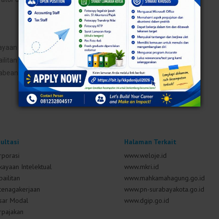
yaan Intelektual
ilitan
abeanan
ultasi
Halaman Terkait
rporasi
www.weloje.id
kayaan Intelektual
www.mkri.id
ailitan
www.mahkamahagung.go.id
tenagakerjaan
www.pn-surabayakota.go.id
sar Modal
www.dgip.go.id
rpajakan